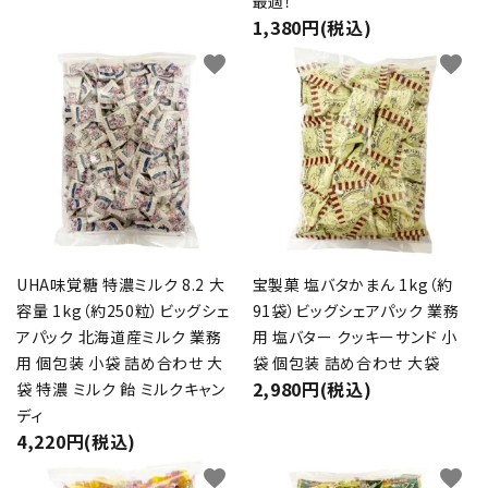
最適！
1,380円(税込)
favorite
favorite
UHA味覚糖 特濃ミルク 8.2 大
宝製菓 塩バタかまん 1kg（約
容量 1kg（約250粒）ビッグシェ
91袋）ビッグシェアパック 業務
アパック 北海道産ミルク 業務
用 塩バター クッキーサンド 小
用 個包装 小袋 詰め合わせ 大
袋 個包装 詰め合わせ 大袋
2,980円(税込)
袋 特濃 ミルク 飴 ミルクキャン
ディ
4,220円(税込)
favorite
favorite