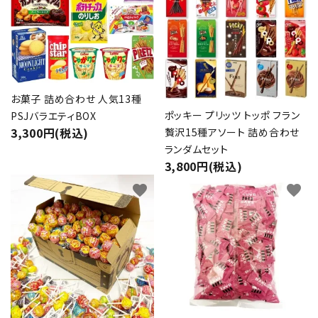
お菓子 詰め合わせ 人気13種
ポッキー プリッツ トッポ フラン
PSJバラエティBOX
3,300円(税込)
贅沢15種アソート 詰め合わせ
ランダムセット
3,800円(税込)
favorite
favorite