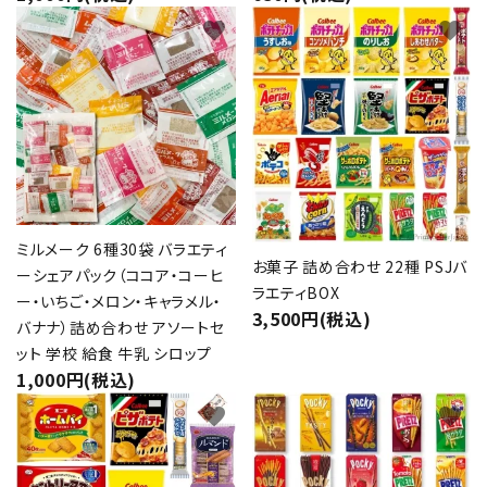
favorite
favorite
ミルメーク 6種30袋 バラエティ
お菓子 詰め合わせ 22種 PSJバ
ーシェアパック（ココア・コーヒ
ラエティBOX
ー・いちご・メロン・キャラメル・
3,500円(税込)
バナナ）詰め合わせ アソートセ
ット 学校 給食 牛乳 シロップ
1,000円(税込)
favorite
favorite