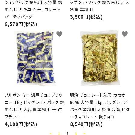
シェアパック 業務用 大容量 詰
ッグシェアパック 詰め合わせ 大
め合わせ お菓子 チョコレート
容量 業務用
3,500円(税込)
パーティパック
6,570円(税込)
favorite
favorite
ブルボン ミニ 濃厚チョコブラウ
明治 チョコレート効果 カカオ
ニー 1kg ビッグシェアパック 詰
86% 大容量 1kg ビッグシェア
め合わせ 大容量 業務用 チョコ
パック 業務用 大袋 個包装 ビタ
ブラウニー
ーチョコレート 板チョコ
4,100円(税込)
8,540円(税込)
<
1
2
3
>