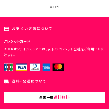
全57件
キーワード
お支払い方法について
payment
クレジットカード
カテゴリー
BULKオンラインストアでは、以下のクレジット会社をご利用いただ
けます。
検索する
送料・配送について
local_shipping
送料無料
全国一律