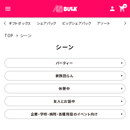
0
menu
person
shopping_cart
ギフトボックス
シェアパック
ビッグシェアパック
アソート
TOP
>
シーン
search
シーン
ACCOUNT MENU
パーティー
人気キーワード1
ようこそ ゲスト 様
家族団らん
人気キーワード2
meeting_room
person
ログイン
新規会員登録
休憩中
人気キーワード3
カテゴリーから探す
友人とお話中
人気キーワード4
シーンから探す
企業・学校・病院・各種施設のイベント向け
人気キーワード5
ご利用ガイド