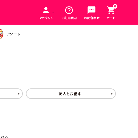
0
person
help_outline
sms
shopping_cart
アカウント
ご利用案内
お問合わせ
カート
アソート
友人とお話中
ージへ