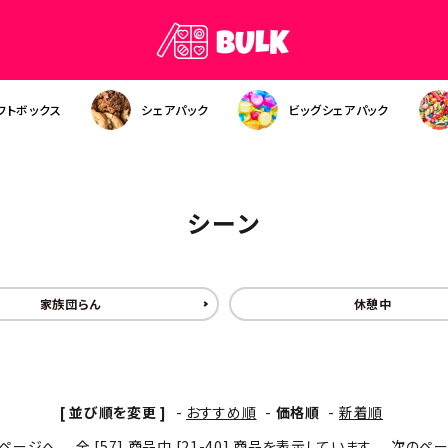
フトボックス
シェアパック
ビッグシェアパック
シーン
家族団らん
休憩中
[ 並び順を変更 ]
-
おすすめ順
-
価格順
-
新着順
ページへ
全 [57] 商品中 [21-40] 商品を表示しています
次のペ