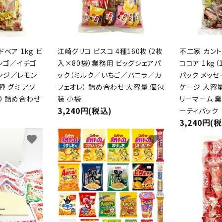
ベア 1kg ビ
江崎グリコ ビスコ 4種160枚（2枚
不二家 カント
ンゴ／イチゴ
入×80袋）業務用 ビッグシェアパ
ココア 1kg
ンジ／レモン
ック（ミルク／いちご／バニラ／カ
パック メッ
種 グミ アソ
フェオレ） 詰め合わせ 大容量 個包
ケージ 大容量
BO 詰め合わせ
装 小袋
リーマーム 
3,240円(税込)
ーティパック
3,240円(
favorite
favorite