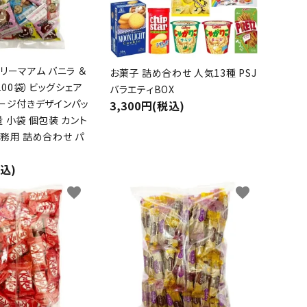
リーマアム バニラ ＆
お菓子 詰め合わせ 人気13種 PSJ
（100袋）ビッグシェア
バラエティBOX
セージ付きデザインパッ
3,300円(税込)
 小袋 個包装 カント
業務用 詰め合わせ パ
税込)
favorite
favorite