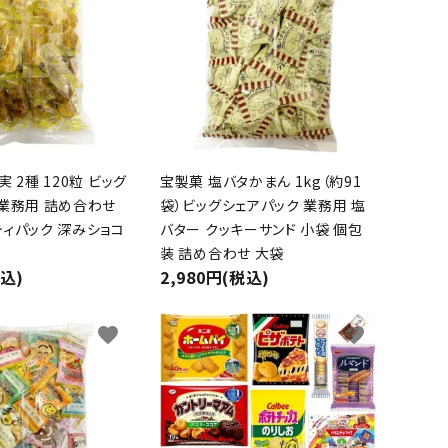
 2種 120粒 ビッグ
宝製菓 塩バタかまん 1kg（約91
 業務用 詰め合わせ
袋）ビッグシェアパック 業務用 塩
ティパック 深みショコ
バター クッキーサンド 小袋 個包
装 詰め合わせ 大袋
税込)
2,980円(税込)
favorite
favorite