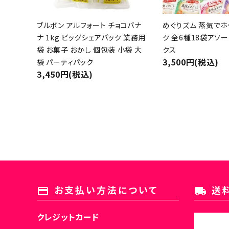
ブルボン アルフォート チョコバナ
めぐりズム 蒸気でホ
ナ 1kg ビッグシェアパック 業務用
ク 全6種18袋アソー
袋 お菓子 おかし 個包装 小袋 大
クス
3,500円(税込)
袋 パーティパック
3,450円(税込)
キーワード
お支払い方法について
送
payment
local_shipping
クレジットカード
カテゴリー