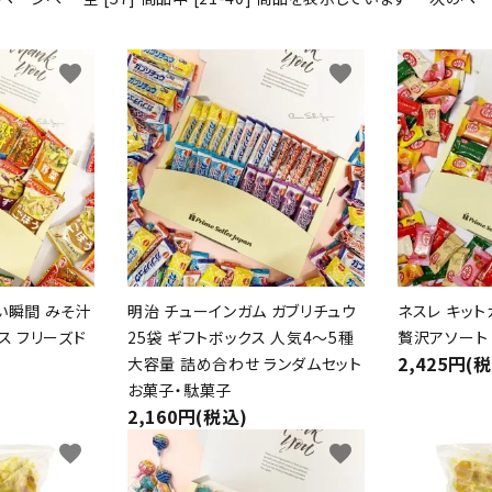
favorite
favorite
い瞬間 みそ汁
明治 チューインガム ガブリチュウ
ネスレ キット
ス フリーズド
25袋 ギフトボックス 人気4～5種
贅沢アソート
2,425円(
大容量 詰め合わせ ランダムセット
お菓子・駄菓子
2,160円(税込)
favorite
favorite