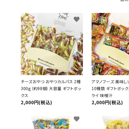
人気キーワード5
ご利用ガイド
favorite
プライバシーポリシー
特定商取引法について
お問い合わせ
チーズおやつ おやつカルパス 2種
アマノフーズ 美味し
300g（約98個）大容量 ギフトボッ
10種類 ギフトボック
クス
ライ 味噌汁
2,000円(税込)
2,000円(税込)
favorite