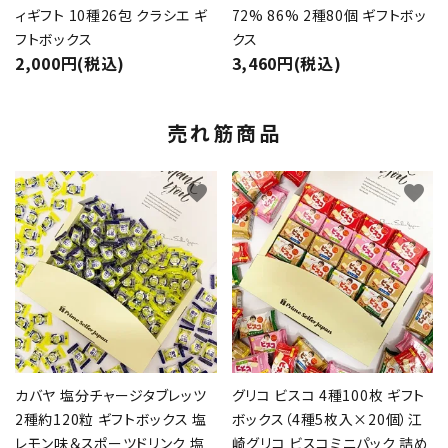
ィギフト 10種26包 クラシエ ギ
72% 86% 2種80個 ギフトボッ
フトボックス
クス
2,000円(税込)
3,460円(税込)
売れ筋商品
favorite
favorite
カバヤ 塩分チャージタブレッツ
グリコ ビスコ 4種100枚 ギフト
2種約120粒 ギフトボックス 塩
ボックス（4種5枚入×20個）江
レモン味＆スポーツドリンク 塩
崎グリコ ビスコミニパック 詰め