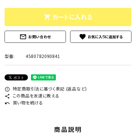
カートに入れる
shopping_cart
mail_outline
favorite
お問い合わせ
型番:
4580782090841
特定商取引法に基づく表記 (返品など)
error_outline
この商品を友達に教える
share
買い物を続ける
undo
商品説明