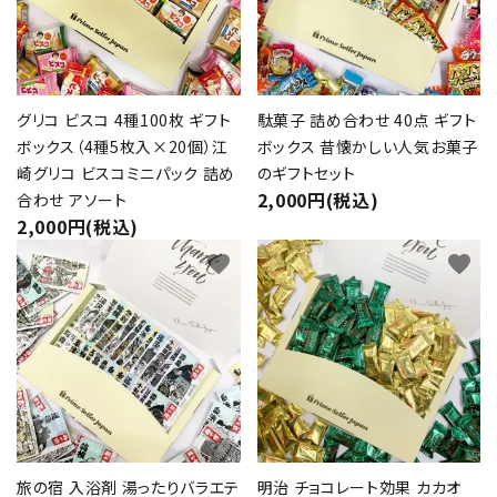
グリコ ビスコ 4種100枚 ギフト
駄菓子 詰め合わせ 40点 ギフト
ボックス（4種5枚入×20個）江
ボックス 昔懐かしい人気お菓子
崎グリコ ビスコミニパック 詰め
のギフトセット
2,000円(税込)
合わせ アソート
2,000円(税込)
favorite
favorite
旅の宿 入浴剤 湯ったりバラエテ
明治 チョコレート効果 カカオ