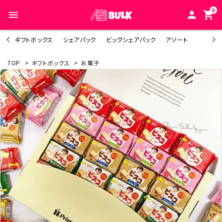
0
menu
person
shopping_cart
ギフトボックス
シェアパック
ビッグシェアパック
アソート
TOP
>
ギフトボックス
>
お菓子
search
ACCOUNT MENU
人気キーワード1
ようこそ ゲスト 様
人気キーワード2
meeting_room
person
ログイン
新規会員登録
人気キーワード3
カテゴリーから探す
人気キーワード4
シーンから探す
人気キーワード5
ご利用ガイド