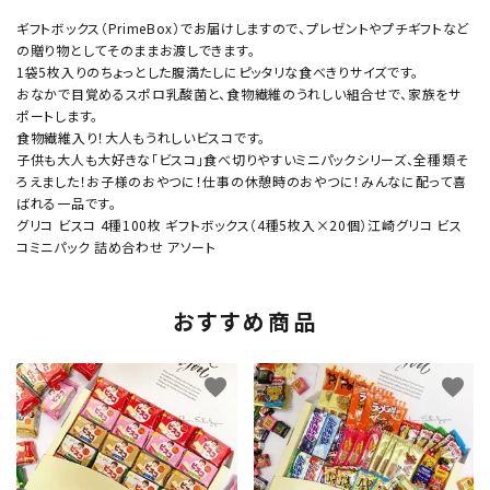
ギフトボックス（PrimeBox）でお届けしますので、プレゼントやプチギフトなど
の贈り物としてそのままお渡しできます。
1袋5枚入りのちょっとした腹満たしにピッタリな食べきりサイズです。
おなかで目覚めるスポロ乳酸菌と、食物繊維のうれしい組合せで、家族をサ
ポートします。
食物繊維入り！大人もうれしいビスコです。
子供も大人も大好きな「ビスコ」食べ切りやすいミニパックシリーズ、全種類そ
ろえました！お子様のおやつに！仕事の休憩時のおやつに！みんなに配って喜
ばれる一品です。
グリコ ビスコ 4種100枚 ギフトボックス（4種5枚入×20個）江崎グリコ ビス
コミニパック 詰め合わせ アソート
おすすめ商品
favorite
favorite