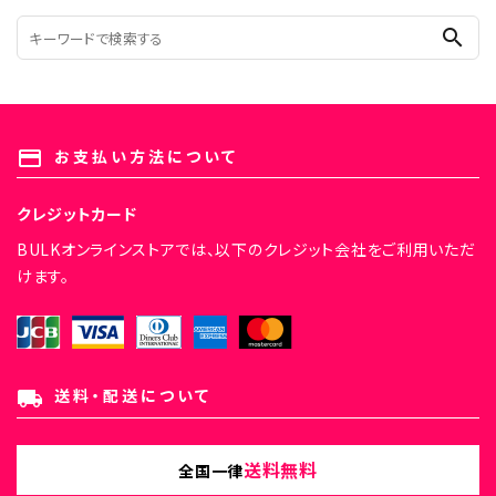
search
お支払い方法について
payment
クレジットカード
BULKオンラインストアでは、以下のクレジット会社をご利用いただ
けます。
送料・配送について
local_shipping
送料無料
全国一律