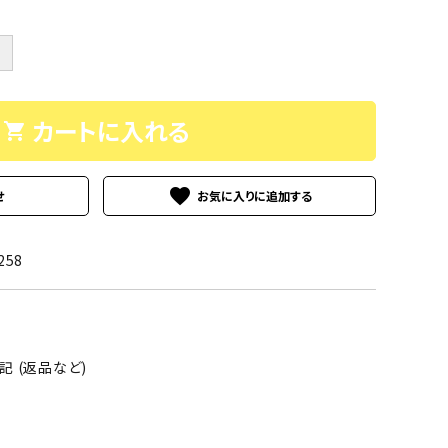
＋
カートに入れる
shopping_cart
favorite
せ
258
 (返品など)