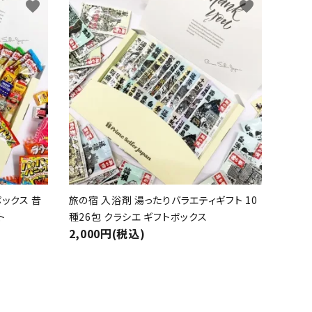
favorite
favorite
ボックス 昔
旅の宿 入浴剤 湯ったりバラエティギフト 10
ト
種26包 クラシエ ギフトボックス
2,000円(税込)