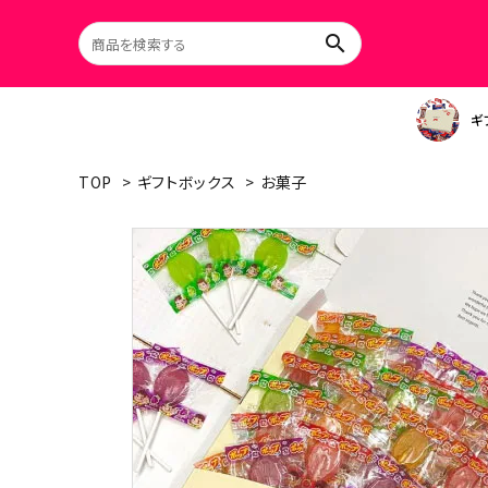
search
ギ
ホワイトデー
TOP
>
ギフトボックス
>
お菓子
search
チョコレート
ACCOUNT MENU
キャンディ
人気キーワード1
ようこそ ゲスト 様
人気キーワード2
ジュース
meeting_room
person
ログイン
新規会員登録
人気キーワード3
カテゴリーから探す
人気キーワード4
シーンから探す