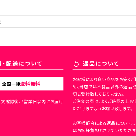
料・配送について
返品について
replay
お客様により良い商品をお安くご
送料無料
全国一律
め、当店では不良品以外の返品・
切お受け致しておりません。
ご注文の際は、よくご確認の上お
注文確認後、7営業日以内にお届け
ただけますようお願い致します。
お客様都合による返品につきまし
はお客様負担とさせていただきま