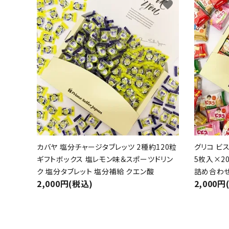
favorite
カバヤ 塩分チャージタブレッツ 2種約120粒
グリコ ビス
ギフトボックス 塩レモン味＆スポーツドリン
5枚入×2
ク 塩分タブレット 塩分補給 クエン酸
詰め合わせ
2,000円(税込)
2,000円