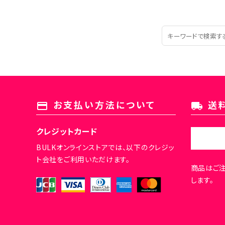
お支払い方法について
送
payment
local_shipping
クレジットカード
BULKオンラインストアでは、以下のクレジッ
ト会社をご利用いただけます。
商品はご
します。