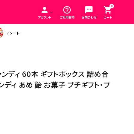
0
person
help_outline
sms
shopping_cart
アカウント
ご利用案内
お問合わせ
カート
アソート
ンディ 60本 ギフトボックス 詰め合
ンディ あめ 飴 お菓子 プチギフト・プ