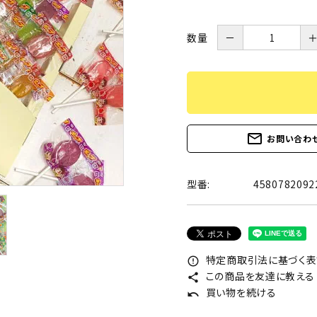
数量
－
mail_outline
お問い合わ
型番:
4580782092
特定商取引法に基づく表記
error_outline
この商品を友達に教える
share
買い物を続ける
undo