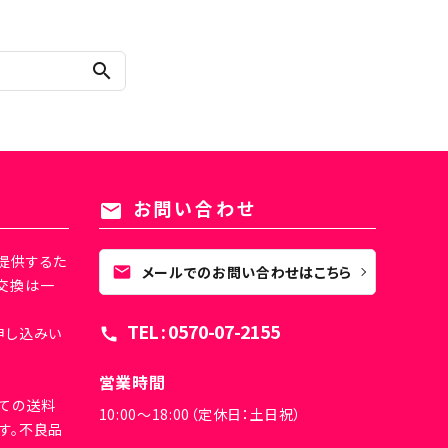
search
お問い合わせ
mail
提供するた
mail
メールでのお問い合わせはこちら
交換は一
TEL : 0570-07-2155
申し込みい
call
営業時間
ての送料
10:00～18:00（定休日：土日祝）
す。不良品