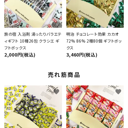
旅の宿 入浴剤 湯ったりバラエテ
明治 チョコレート効果 カカオ
ィギフト 10種26包 クラシエ ギ
72% 86% 2種80個 ギフトボッ
フトボックス
クス
2,000円(税込)
3,460円(税込)
売れ筋商品
favorite
favorite