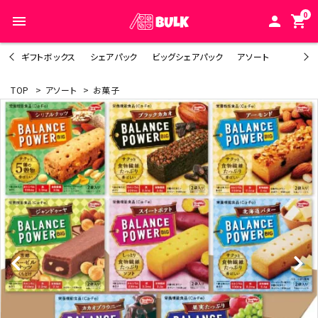
0
menu
person
shopping_cart
ギフトボックス
シェアパック
ビッグシェアパック
アソート
TOP
>
アソート
>
お菓子
search
ACCOUNT MENU
人気キーワード1
ようこそ ゲスト 様
人気キーワード2
meeting_room
person
ログイン
新規会員登録
人気キーワード3
カテゴリーから探す
人気キーワード4
シーンから探す
人気キーワード5
ご利用ガイド