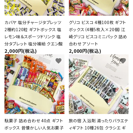
カバヤ 塩分チャージタブレッツ
グリコ ビスコ 4種100枚 ギフト
2種約120粒 ギフトボックス 塩
ボックス（4種5枚入×20個）江
レモン味＆スポーツドリンク 塩
崎グリコ ビスコミニパック 詰め
分タブレット 塩分補給 クエン酸
合わせ アソート
2,000円(税込)
2,000円(税込)
favorite
favorite
駄菓子 詰め合わせ 40点 ギフト
旅の宿 入浴剤 湯ったりバラエテ
ボックス 昔懐かしい人気お菓子
ィギフト 10種26包 クラシエ ギ