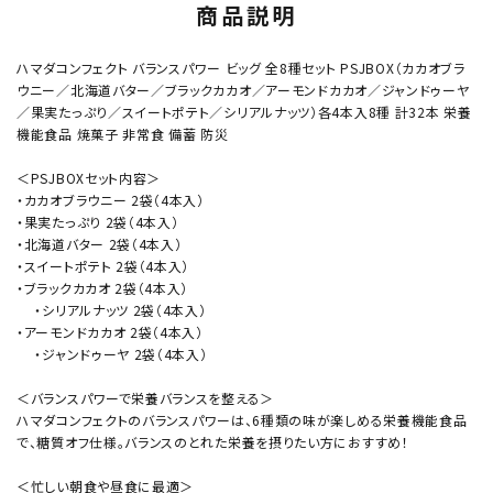
商品説明
ハマダコンフェクト バランスパワー ビッグ 全8種セット PSJBOX（カカオブラ
ウニー／北海道バター／ブラックカカオ／アーモンドカカオ／ジャンドゥーヤ
／果実たっぷり／スイートポテト／シリアルナッツ）各4本入8種 計32本 栄養
機能食品 焼菓子 非常食 備蓄 防災
＜PSJBOXセット内容＞
・カカオブラウニー 2袋（4本入）
・果実たっぷり 2袋（4本入）
・北海道バター 2袋（4本入）
・スイートポテト 2袋（4本入）
・ブラックカカオ 2袋（4本入）
・シリアルナッツ 2袋（4本入）
・アーモンドカカオ 2袋（4本入）
・ジャンドゥーヤ 2袋（4本入）
＜バランスパワーで栄養バランスを整える＞
ハマダコンフェクトのバランスパワーは、6種類の味が楽しめる栄養機能食品
で、糖質オフ仕様。バランスのとれた栄養を摂りたい方におすすめ！
＜忙しい朝食や昼食に最適＞